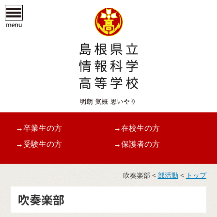
→卒業生の方
→在校生の方
→受験生の方
→保護者の方
吹奏楽部 <
部活動
<
トップ
吹奏楽部