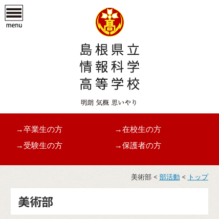
→卒業生の方
→在校生の方
→受験生の方
→保護者の方
美術部 <
部活動
<
トップ
美術部