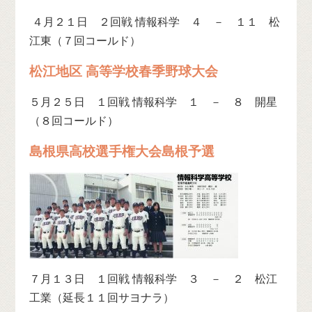
４月２１日 ２回戦 情報科学 ４ － １１ 松
江東（７回コールド）
松江地区 高等学校春季野球大会
５月２５日 １回戦 情報科学 １ － ８ 開星
（８回コールド）
島根県高校選手権大会島根予選
７月１３日 １回戦 情報科学 ３ － ２ 松江
工業（延長１１回サヨナラ）